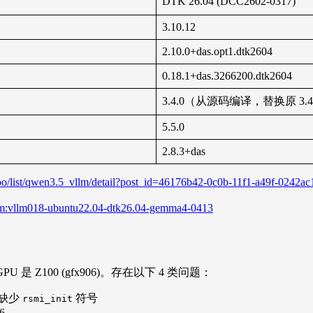
DTK 26.04 (DCC2602-0317)
3.10.12
2.10.0+das.opt1.dtk2604
0.18.1+das.3266200.dtk2604
3.4.0（从源码编译，替换原 3.4.0+
5.5.0
2.8.3+das
lzoo/list/qwen3.5_vllm/detail?post_id=46176b42-0c0b-11f1-a49f-0242a
tom:vllm018-ubuntu22.04-dtk26.04-gemma4-0413
 是 Z100 (gfx906)。存在以下 4 类问题：
缺少
符号
rsmi_init
6