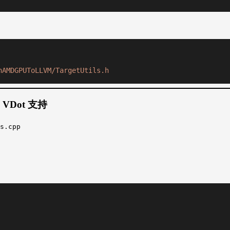
nAMDGPUToLLVM/TargetUtils.h
和 VDot 支持
s.cpp