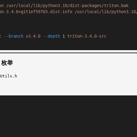
on
/usr/local/lib/python3.10/dist-packages/triton.bak
on-3.4.0+git1ef59765.dist-info
/usr/local/lib/python3.10
t
--branch
v3.4.0
--depth
1
triton-3.4.0-src
y 枚举
Utils.h