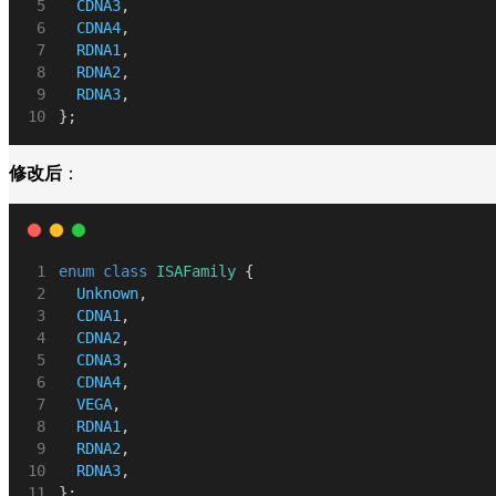
CDNA3
,
CDNA4
,
RDNA1
,
RDNA2
,
RDNA3
,
};
修改后
：
enum
class
ISAFamily
 {
Unknown
,
CDNA1
,
CDNA2
,
CDNA3
,
CDNA4
,
VEGA
,
RDNA1
,
RDNA2
,
RDNA3
,
};