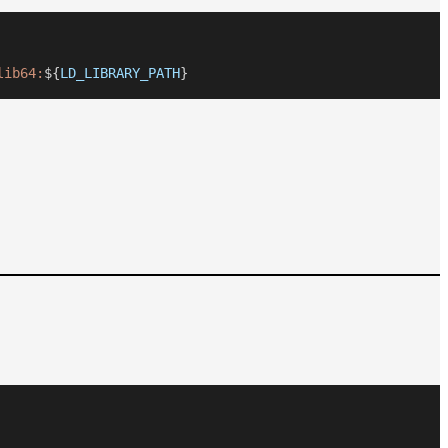
lib64:
${
LD_LIBRARY_PATH
}