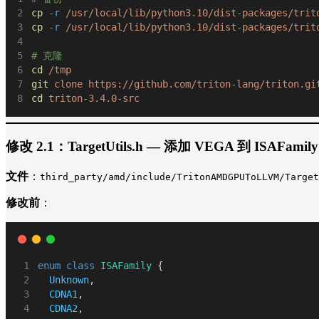
cp
-r
/usr/local/lib/python3.10/dist-packages/trit
cp
-r
/usr/local/lib/python3.10/dist-packages/trit
# 克隆
cd
/tmp
git
clone
https://github.com/triton-lang/triton.gi
cd
triton-3.4.0-src
修改 2.1：TargetUtils.h — 添加 VEGA 到 ISAFamil
文件
：
third_party/amd/include/TritonAMDGPUToLLVM/Target
修改前
：
enum
class
ISAFamily
 {
Unknown
,
CDNA1
,
CDNA2
,