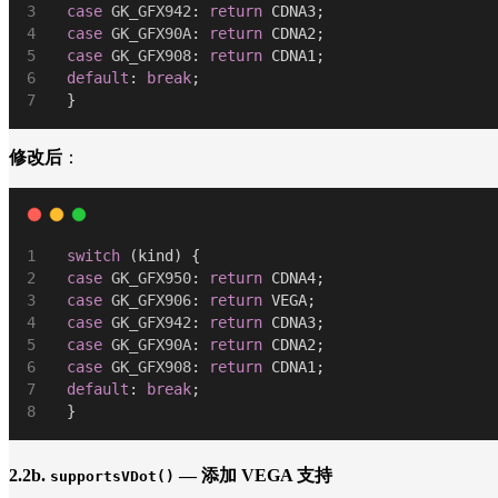
case
GK_GFX942
: 
return
 CDNA3;
case
GK_GFX90A
: 
return
 CDNA2;
case
GK_GFX908
: 
return
 CDNA1;
default
: 
break
;
  }
修改后
：
switch
 (kind) {
case
GK_GFX950
: 
return
 CDNA4;
case
GK_GFX906
: 
return
 VEGA;
case
GK_GFX942
: 
return
 CDNA3;
case
GK_GFX90A
: 
return
 CDNA2;
case
GK_GFX908
: 
return
 CDNA1;
default
: 
break
;
  }
2.2b.
— 添加 VEGA 支持
supportsVDot()