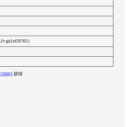
git1ef59765）
c150003
获得