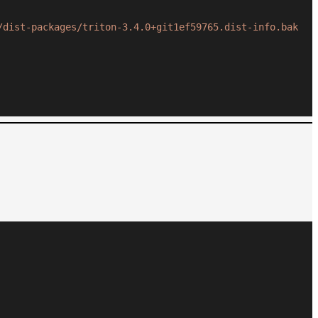
/dist-packages/triton-3.4.0+git1ef59765.dist-info.bak