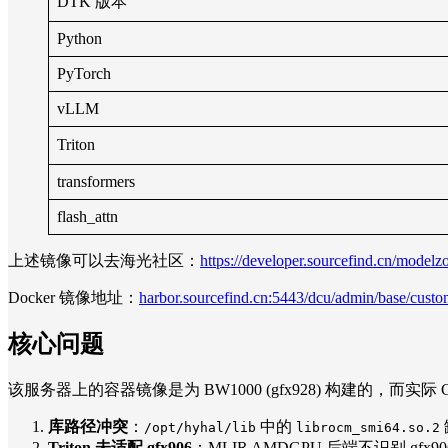
DTK 版本
Python
PyTorch
vLLM
Triton
transformers
flash_attn
上述镜像可以去海光社区：
https://developer.sourcefind.cn/mode
Docker 镜像地址：
harbor.sourcefind.cn:5443/dcu/admin/base/cus
核心问题
该服务器上的容器镜像是为 BW1000 (gfx928) 构建的，而实际 GPU
库路径冲突
：
中的
/opt/hyhal/lib
librocm_smi64.so.2
Triton 未适配 gfx906
：MLIR AMDGPU 后端不识别 gfx90