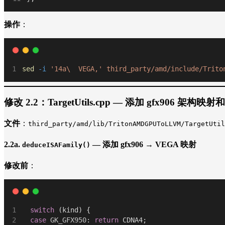
操作
：
sed
-i
'14a\  VEGA,'
third_party/amd/include/Trito
修改 2.2：TargetUtils.cpp — 添加 gfx906 架构映射
文件
：
third_party/amd/lib/TritonAMDGPUToLLVM/TargetUtil
2.2a.
— 添加 gfx906 → VEGA 映射
deduceISAFamily()
修改前
：
switch
 (kind) {
case
GK_GFX950
: 
return
 CDNA4;