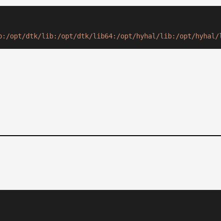
b:/opt/dtk/lib:/opt/dtk/lib64:/opt/hyhal/lib:/opt/hyhal/