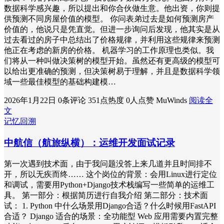
数据科学感兴趣，所以提出和你合伙做生意。他出资，你则提
供预测不同房屋价值的模型。 你问表弟过去是如何预测房产
价值的，他说只是凭直觉。但进一步询问后发现，他其实是从
过去看过的房子中总结出了价格规律，并利用这些规律来预测
他正在考虑的新房的价格。 机器学习的工作原理也类似。我
们将从一种叫做决策树的模型开始。虽然还有更高级的模型可
以给出更准确的预测，但决策树易于理解，并且是数据科学领
域一些最佳模型的基础构建模…
2026年1月22日
0条评论
351点热度
0人点赞
MuWinds
阅读全
文
记忆回溯
中航信（航旅纵横）：运维开发面试记录
第一次遇到技术面，由于我问题没答上来几道并且时间排不
开，所以无疾而终…… 这个岗位的背景：会用Linux进行定位
和调试，需要用Python+Django技术栈编写一些简单的运维工
具。 第一部分：根据简历进行自我介绍 第二部分：技术面
试： 1. Python 中什么场景用Django合适？什么时候用FastAPI
合适？ Django 适合的场景：​全功能型 Web 应用​需要内置完整