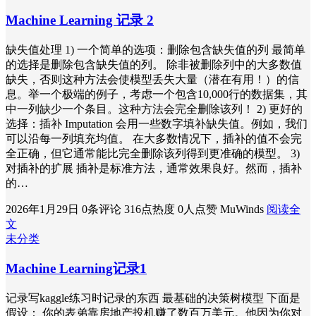
Machine Learning 记录 2
缺失值处理 1) 一个简单的选项：删除包含缺失值的列 最简单
的选择是删除包含缺失值的列。 除非被删除列中的大多数值
缺失，否则这种方法会使模型丢失大量（潜在有用！）的信
息。举一个极端的例子，考虑一个包含10,000行的数据集，其
中一列缺少一个条目。这种方法会完全删除该列！ 2) 更好的
选择：插补 Imputation 会用一些数字填补缺失值。例如，我们
可以沿每一列填充均值。 在大多数情况下，插补的值不会完
全正确，但它通常能比完全删除该列得到更准确的模型。 3)
对插补的扩展 插补是标准方法，通常效果良好。然而，插补
的…
2026年1月29日
0条评论
316点热度
0人点赞
MuWinds
阅读全
文
未分类
Machine Learning记录1
记录写kaggle练习时记录的东西 最基础的决策树模型 下面是
假设： 你的表弟靠房地产投机赚了数百万美元。他因为你对