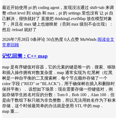
最近开始使用 pi 的 coding agent，发现没法通过 shift+tab 来调
整 effort level 到 xhigh 和 max，pi 的 settings 里也没有 让 pi 自
己解决，很快就好了 直接把 thinkingLevelMap 放在模型对象
下，并且在 max 键上也做映射（否则 max 级别不会出现）：
然后 /reload 就好了
2026年7月28日
0条评论
50点热度
0人点赞
MuWinds
阅读全文
竞赛回顾
记忆回溯：C++ map
map 是有序键值对容器，它的元素的键是唯一的．搜索、移除
和插入操作拥有对数复杂度．map 通常实现为 红黑树（红黑
树是一种自平衡的二叉搜索树．每个节点额外存储了一个
color 字段 ("RED" or "BLACK")，用于确保树在插入和删除时
保持平衡）． 设想如下场景：现在需要存储一些键值对，例
如存储学生姓名对应的分数：Tom 0，Bob 100，Alan 100．但
是由于数组下标只能为非负整数，所以无法用姓名作为下标来
存储，这个时候最简单的办法就是使用 STL 中的 map．
map 重…