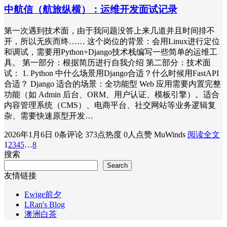
中航信（航旅纵横）：运维开发面试记录
第一次遇到技术面，由于我问题没答上来几道并且时间排不
开，所以无疾而终…… 这个岗位的背景：会用Linux进行定位
和调试，需要用Python+Django技术栈编写一些简单的运维工
具。 第一部分：根据简历进行自我介绍 第二部分：技术面
试： 1. Python 中什么场景用Django合适？什么时候用FastAPI
合适？ Django 适合的场景：​全功能型 Web 应用​需要内置完整
功能（如 Admin 后台、ORM、用户认证、模板引擎）。适合
内容管理系统（CMS）、电商平台、社交网站等业务逻辑复
杂、需要快速原型开发…
2026年1月6日
0条评论
373点热度
0人点赞
MuWinds
阅读全文
1
2
3
4
5
…
8
搜索
Search
友情链接
Ewige前夕
LRan's Blog
澳洲白茶