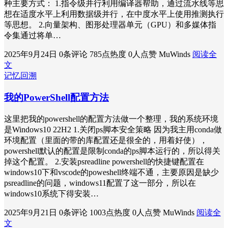
种主要方式： 1.指令级并行利用编译器帮助，通过流水线等思
想在适度水平上利用数据级并行，在中度水平上使用推测执行
等思想。 2.向量架构、图形处理器单元（GPU）和多媒体指
令集通过将单…
2025年9月24日
0条评论
785点热度
0人点赞
MuWinds
阅读全
文
记忆回溯
我的PowerShell配置方法
这里把我的powershell的配置方法做一个整理，我的系统环境
是Windows10 22H2 1.关闭ps脚本安全策略 因为我主用conda做
环境配置（里面的带的库配置还是很全的，用着好使），
powershell默认的配置是限制conda的ps脚本运行的，所以得关
掉这个配置。 2.安装psreadline powershell的快捷键配置在
windows10下和vscode的poweshell终端不通，主要原因是缺少
psreadline的问题，windows11配置了这一部分，所以在
windows10系统下得安装…
2025年9月21日
0条评论
1003点热度
0人点赞
MuWinds
阅读全
文