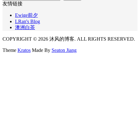
友情链接
Ewige前夕
LRan's Blog
澳洲白茶
COPYRIGHT © 2026 沐风的博客. ALL RIGHTS RESERVED.
Theme
Kratos
Made By
Seaton Jiang