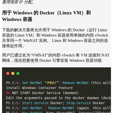
重用现有 IP 分配。
用于 Windows 的 Docker（Linux VM）和
Windows 容器
下面的解决方案将允许用于 Windows 的 Docker（运行 Linux
容器的 Linux VM）和 Windows 容器使用单独的内部 vSwitch
共享同一个 WinNAT 实例。 Linux 和 Windows 容器之间的连
接将起作用。
用户已通过名为“VMNAT”的内部 vSwitch 将 VM 连接到 NAT
网络，现在想要使用 Docker 引擎安装 Windows 容器功能
PS C:\
>
Get-NetNat
“VMNAT”
|
Remove-NetNat
 (this will 
Install Windows Container Feature
DO
 NOT START Docker Service (daemon)
Edit the arguments passed to the docker daemon (docke
PS C:\
>
Start-Service
 Docker; 
Stop-Service
 Docker
PS C:\
>
Get-NetNat
|
Remove-NetNAT
 (again
,
 this will 
PS C:\
>
New-NetNat
-
Name SharedNAT 
-
InternalIPInterfa