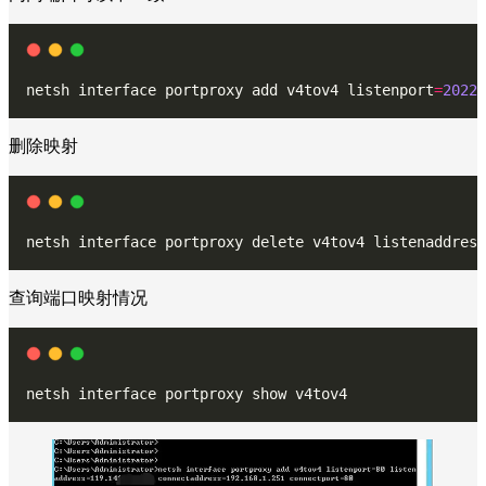
netsh interface portproxy add v4tov4 listenport
=
2022
 
删除映射
netsh interface portproxy delete v4tov4 listenaddress
查询端口映射情况
netsh interface portproxy show v4tov4