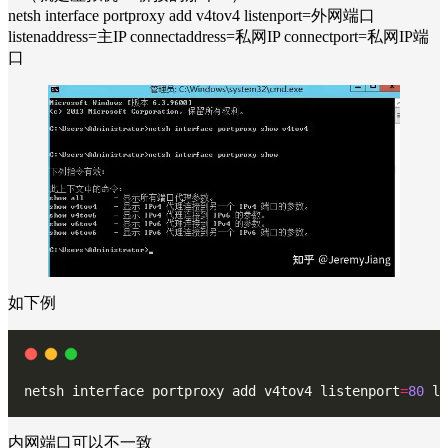
netsh interface portproxy add v4tov4 listenport=外网端口
listenaddress=主IP connectaddress=私网IP connectport=私网IP端
口
如下例
netsh interface portproxy add v4tov4 listenport
=
80
 li
内网端口可以不一致