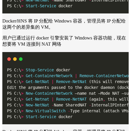
PS C:\
>
Start-Service
 docker
Docker/HNS 将 IP 分配给 Windows 容器，管理员将 IP 分配给
这两个的差异集的 VM。
用户已通过运行 docker 引擎安装了 Windows 容器功能，现在
想要将 VM 连接到 NAT 网络
PS C:\
>
Stop-Service
 docker
PS C:\
>
Get-ContainerNetwork
|
Remove-ContainerNetwor
PS C:\
>
Get-NetNat
|
Remove-NetNat
 (this will remove 
Edit the arguments passed to the docker daemon (docke
PS C:\
>
New-ContainerNetwork
 –name nat –Mode NAT –sub
PS C:\
>
Get-Netnat
|
Remove-NetNAT
 (again
,
 this will 
PS C:\
>
New-NetNat
-
Name SharedNAT 
-
InternalIPInterfa
PS C:\
>
New-VirtualSwitch
-
Type internal (attach VMs
PS C:\
>
Start-Service
 docker