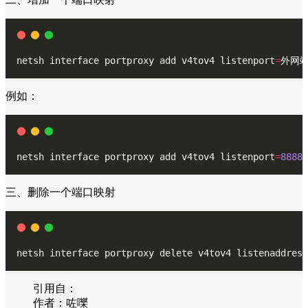
netsh interface portproxy add v4tov4 listenport
=
外网端口
例如：
netsh interface portproxy add v4tov4 listenport
=
8888
 
三、删除一个端口映射
netsh interface portproxy delete v4tov4 listenaddress
引用自：
作者：咗嚛