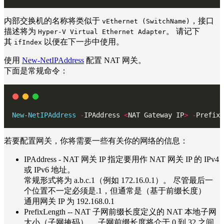
内部交换机的名称将类似于
，接口
vEthernet (SwitchName)
描述将为
。 请记下
Hyper-V Virtual Ethernet Adapter
其
以便在下一步中使用。
ifIndex
使用
New-NetIPAddress
配置 NAT 网关。
下面是常规命令：
New-NetIPAddress
-
IPAddress 
<
NAT Gateway IP
>
-
PrefixL
若要配置网关，你将需要一些有关你的网络的信息：
IPAddress - NAT 网关 IP 指定要用作 NAT 网关 IP 的 IPv4
或 IPv6 地址。
常规形式将为 a.b.c.1（例如 172.16.0.1）。 尽管最后一
个位置不一定必须是.1，但通常是（基于前缀长度）
通用网关 IP 为 192.168.0.1
PrefixLength -- NAT 子网前缀长度定义的 NAT 本地子网
大小（子网掩码）。 子网前缀长度将介于 0 到 32 之间