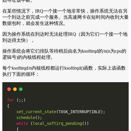
始寻址该中断。
在某些情况下，IRQ一个接一个地非常快，操作系统无法在另
一个到达之前完成一个服务。当高速网卡在短时间内收到大量
数据包时，就会发生这种情况。
因为操作系统在到达时无法处理IRQ（因为它们一个接一个地
到达得太快），
操作系统会将它们排队等待稍后由名为ksoftirqd的/n(n为cpu的
逻辑号)的内核线程处理。
每个ksoftirqd/n内核线程都运行ksoftirqd()函数，实际上该函数
执行下面的循环：
for
 (;;)
{
set_current_state
(TASK_INTERRUPTIBLE);
schedule
();
while
 (
local_softirq_pending
())
    {