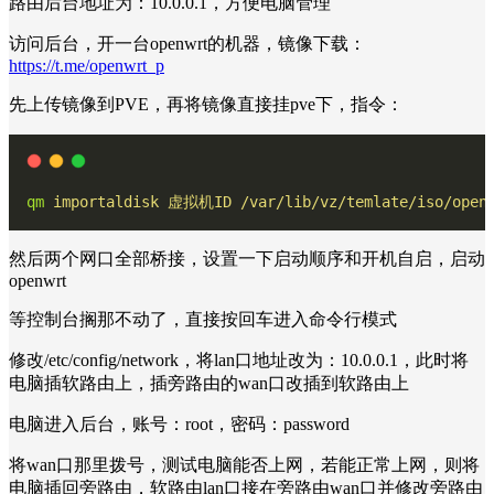
路由后台地址为：10.0.0.1，方便电脑管理
访问后台，开一台openwrt的机器，镜像下载：
https://t.me/openwrt_p
先上传镜像到PVE，再将镜像直接挂pve下，指令：
qm
importaldisk
虚拟机ID
/var/lib/vz/temlate/iso/op
然后两个网口全部桥接，设置一下启动顺序和开机自启，启动
openwrt
等控制台搁那不动了，直接按回车进入命令行模式
修改/etc/config/network，将lan口地址改为：10.0.0.1，此时将
电脑插软路由上，插旁路由的wan口改插到软路由上
电脑进入后台，账号：root，密码：password
将wan口那里拨号，测试电脑能否上网，若能正常上网，则将
电脑插回旁路由，软路由lan口接在旁路由wan口并修改旁路由