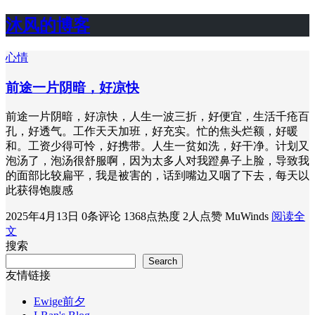
沐风的博客
心情
前途一片阴暗，好凉快
前途一片阴暗，好凉快，人生一波三折，好便宜，生活千疮百
孔，好透气。工作天天加班，好充实。忙的焦头烂额，好暖
和。工资少得可怜，好携带。人生一贫如洗，好干净。计划又
泡汤了，泡汤很舒服啊，因为太多人对我蹬鼻子上脸，导致我
的面部比较扁平，我是被害的，话到嘴边又咽了下去，每天以
此获得饱腹感
2025年4月13日
0条评论
1368点热度
2人点赞
MuWinds
阅读全
文
搜索
Search
友情链接
Ewige前夕